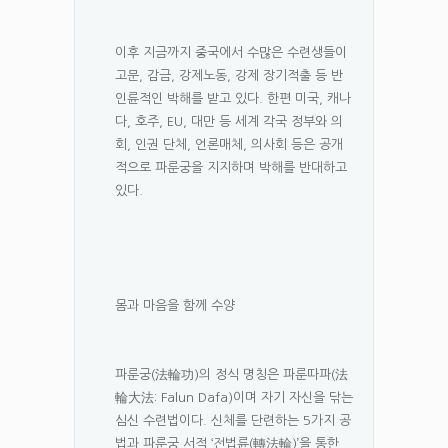
이후 지금까지 중국에서 수많은 수련생들이
고문, 감금, 강제노동, 강제 장기적출 등 반
인륜적인 박해를 받고 있다. 한편 미국, 캐나
다, 호주, EU, 대만 등 세계 각국 정부와 의
회, 인권 단체, 언론매체, 의사회 등은 공개
적으로 파룬궁을 지지하며 박해를 반대하고
있다.
몸과 마음을 함께 수양
파룬궁(法輪功)의 정식 명칭은 파룬따파(法
輪大法: Falun Dafa)이며 자기 자신을 닦는
심신 수련법이다. 신체를 단련하는 5가지 공
법과 파룬궁 서적 ‘전법륜(轉法輪)’을 통한