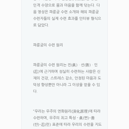
인격 수양으로 몸과 마음을 함께 닦는다. 다
음 영상은 파룬궁 수련 소개와 해외 파룬궁
수련자들의 실제 수련 효과를 인터뷰 형식으
로 담았다.
파룬궁의 수련 원리
파룬궁의 수련 원리는 진(眞)ㆍ선(善)ㆍ인
(忍)에 근거하며 성실히 수련하는 사람은 신
체의 건강, 스트레스 감소, 안정된 마음과 도
덕성 향상뿐만 아니라 그 이상을 얻을 수 있
다.
“우리는 우주의 연화원리(演化原理)에 따라
수련하며, 우주의 최고 특성－眞(쩐)･善
(싼)･忍(런) 표준에 따라 우리의 수련을 지도