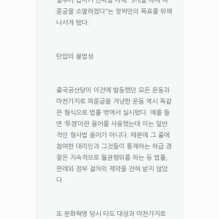
일부터 갑자기 전력을 다해 “3개월 내에 파
룬궁을 소멸하겠다”는 장쩌민의 목표를 위해
나서게 됐다.
탄압의 불법성
중국공산당이 이전에 발동했던 모든 운동과
마찬가지로 파룬궁을 겨냥한 운동 역시 똑같
은 형식으로 법률 밖에서 실시됐다. 예를 들
면 ‘투쟁’이란 용어를 사용했는데 이는 일반
적인 형사법 용어가 아니다. 때문에 그 중에
참여한 대리인과 그것들이 통제하는 하급 경
찰은 지속적으로 월권행위를 하는 등 법률,
판례와 정부 절차의 제약을 전혀 받지 않았
다.
또 문화혁명 당시 타도 대상과 마찬가지로