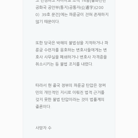
고 인정하고 사이비교 조직 14종[중화인민
공화국 공안부(통지)공통자(公通字)(200
0）39호 문건]에는 파룬궁이 전혀 존재하지
않기 때문이다.
또한 당국은 박해의 불법성을 지적하거나 파
룬궁 수련자를 옹호하는 변호사들에게는 변
호사 사무실을 폐쇄하거나 변호사 자격증을
취소시키는 등 불법 조치를 내렸다.
따라서 현 중국 정부의 파룬궁 탄압은 장쩌
민의 개인적인 지시로 이뤄진 법적 근거를
갖지 못한 불법 탄압이라는 것이 법률계의
중론이다.
사망자 수