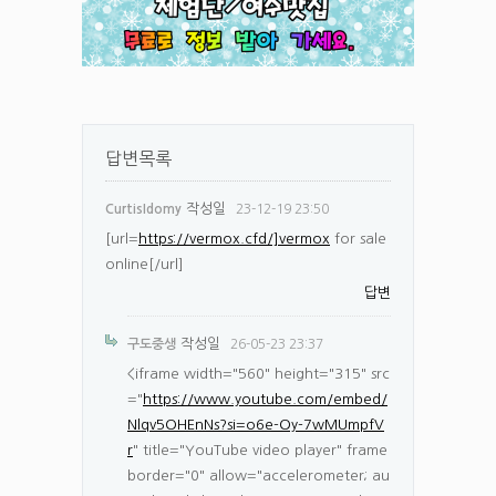
답변목록
작성일
CurtisIdomy
23-12-19 23:50
[url=
https://vermox.cfd/]vermox
for sale
online[/url]
답변
작성일
구도중생
26-05-23 23:37
<iframe width="560" height="315" src
="
https://www.youtube.com/embed/
Nlqv5OHEnNs?si=o6e-Oy-7wMUmpfV
r
" title="YouTube video player" frame
border="0" allow="accelerometer; au