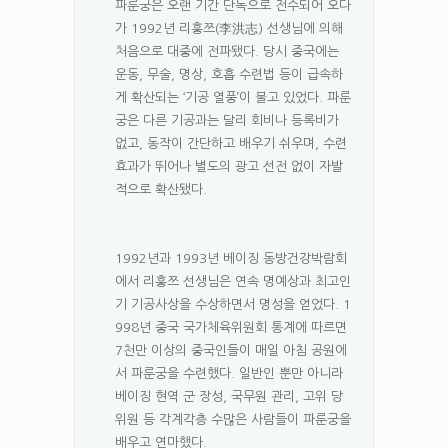
파룬궁은 오랜 기간 단독으로 전수되어 오다
가 1992년 리훙쯔(李洪志) 선생님에 의해
처음으로 대중에 전파됐다. 당시 중국에는
운동, 무술, 명상, 호흡 수련법 등이 급속하
게 확산되는 ‘기공 열풍’이 불고 있었다. 파룬
궁은 다른 기공과는 달리 회비나 등록비가
없고, 동작이 간단하고 배우기 쉬우며, 수련
효과가 뛰어나 별도의 광고 선전 없이 자발
적으로 확산됐다.
1992년과 1993년 베이징 동방건강박람회
에서 리훙쯔 선생님은 연속 명예상과 최고인
기 기공사상을 수상하면서 명성을 얻었다. 1
998년 중국 국가체육위원회 통계에 따르면
7천만 이상의 중국인들이 매일 아침 공원에
서 파룬궁을 수련했다. 일반인 뿐만 아니라
베이징 현역 군 장성, 국무원 관리, 고위 당
위원 등 각계각층 수많은 사람들이 파룬궁을
배우고 연마했다.