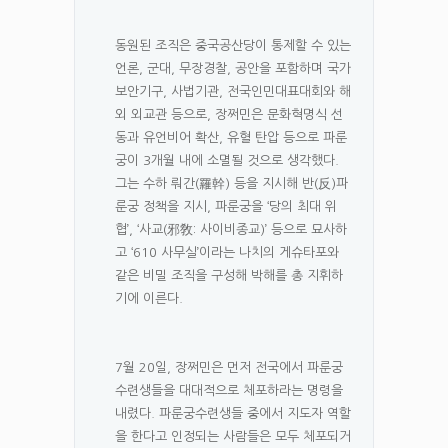
동원된 조직은 중국공산당이 통제할 수 있는
언론, 군대, 무장경찰, 공안을 포함하며 국가
보안기구, 사법기관, 전국인민대표대회와 해
외 외교관 등으로, 장쩌민은 문화혁명식 선
동과 유언비어 확산, 유혈 탄압 등으로 파룬
궁이 3개월 내에 소멸될 것으로 생각했다.
그는 수하 뤄간(羅幹) 등을 지시해 반(反)파
룬궁 정책을 지시, 파룬궁을 ‘당의 최대 위
협’, ‘사교(邪敎: 사이비종교)’ 등으로 묘사하
고 ‘610 사무실’이라는 나치의 게슈타포와
같은 비밀 조직을 구성해 박해를 총 지휘하
기에 이른다.
7월 20일, 장쩌민은 먼저 전국에서 파룬궁
수련생들을 대대적으로 체포하라는 명령을
내렸다. 파룬궁수련생들 중에서 지도자 역할
을 한다고 인정되는 사람들은 모두 체포되거