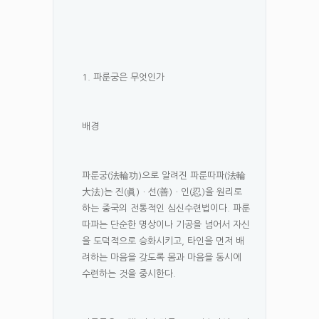
1. 파룬궁은 무엇인가
배경
파룬궁(法輪功)으로 알려진 파룬따파(法輪
大法)는 진(眞)ㆍ선(善)ㆍ인(忍)을 원리로
하는 중국의 전통적인 심신수련법이다. 파룬
따파는 단순한 명상이나 기공을 넘어서 자신
을 도덕적으로 승화시키고, 타인을 먼저 배
려하는 마음을 갖도록 몸과 마음을 동시에
수련하는 것을 중시한다.