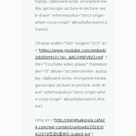
toplay; clipboard-write; encrypted-me
dia; gyroscope; picture-in-picture; we
b-share" referrerpolicy="strict-origin-
when-cross-origin" allowfullscreen></i
frame>
<iframe width="560" height="315" src
="
https://www.youtube.com/embed/
3zk85trNY2c?si=_dACQtNFVBZ2cmil
" t
itle="YouTube video player" framebor
der="0" allow="accelerometer; autop
lay; clipboard-write; encrypted-media;
gyroscope; picture-in-picture; web-sh
are" referrerpolicy="strict-origin-whe
n-cross-origin" allowfullscreen></ifra
me>
<img src="
http://minghuikorea.cafe2
4.com/wp-content/uploads/2020/0
4/2019진상6종보드-scaled.jpg
">