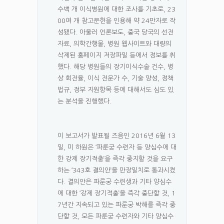
수백 개 이식병원에 대한 조사를 기초로, 23
00여 개 참고문헌을 인용해 약 24만자로 작
성됐다. 아울러 언론보도, 중국 당국의 선전
자료, 의학간행물, 병원 웹사이트와 대량의
삭제된 홈페이지 저장파일 등에서 정보를 취
했다. 해당 병원들의 장기이식수술 건수, 병
상 회전율, 이식 전문가 수, 기술 양성, 정책
법규, 정부 지원항목 등에 대해서도 심도 있
는 분석을 진행했다.
이 보고서가 발표될 즈음인 2016년 6월 13
일, 미 하원은 ‘파룬궁 수련자 등 양심수에 대
한 강제 장기적출’을 즉각 중지할 것을 요구
하는 ‘343호 결의안’을 만장일치로 통과시켰
다. 결의안은 파룬궁 수련생과 기타 양심수
에 대한 ‘강제 장기적출’을 즉각 중단할 것, 1
7년간 지속되고 있는 파룬궁 박해를 즉각 중
단할 것, 모든 파룬궁 수련자와 기타 양심수