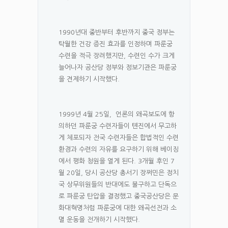
1990년대 중반부터 후반까지 중국 정부는
탁월한 건강 증진 효과를 인정하며 파룬궁
수련을 적극 장려했지만, 수련인 수가 크게
늘어나자 공산당 정부와 정보기관은 파룬궁
을 견제하기 시작했다.
1999년 4월 25일, 언론의 왜곡보도에 항
의하던 파룬궁 수련자들이 톈진에서 무고하
게 체포되자 전국 수련자들은 합법적인 수련
환경과 수련의 자유를 요구하기 위해 베이징
에서 평화 청원을 열게 된다. 3개월 후인 7
월 20일, 당시 공산당 총서기 장쩌민은 정치
국 상무위원들의 반대에도 불구하고 단독으
로 파룬궁 탄압을 결정했고 중국공산당은 문
화대혁명처럼 파룬궁에 대한 왜곡선전과 소
멸 운동을 전개하기 시작했다.