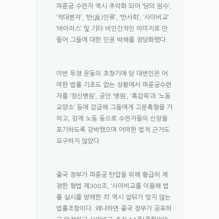
파룬궁 수련자 역시 추악화 되어 ‘당의 원수’,
‘적대분자’, ‘반(反)인류’, ‘반사회’, ‘사이비교’
‘바이러스’ 및 기타 비인간적인 이미지로 만
들어 그들에 대한 인권 박해를 정당화했다.
이번 투쟁 운동의 초창기에 당 대변인은 어
떠한 법률 기초도 없는 상황에서 파룬궁수련
자를 ‘정신병원’, 공안 ‘병원’, ‘흑감옥’과 ‘노동
교양소’ 등에 감금해 그들에게 고문혹형을 가
하고, 강제 노동 등으로 수련자들의 신앙을
포기하도록 강박했으며 어떠한 법적 근거도
요구하지 않았다.
중국 정부가 파룬궁 탄압을 위해 황급히 제
정한 형법 제300조, ‘사이비교를 이용해 법
률 실시를 방해한 죄’ 역시 앞뒤가 맞지 않는
법률조항이다. 왜냐하면 중국 정부가 공포하