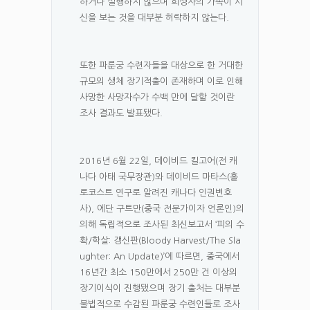
하거나 실행하지 않으며 희생자의 가족이 시
신을 보는 것을 대부분 허락하지 않는다.
또한 파룬궁 수련자들을 대상으로 한 거대한
규모의 생체 장기적출이 존재하며 이로 인해
사망한 사망자수가 수백 만에 달할 것이란
조사 결과도 발표됐다.
2016년 6월 22일, 데이비드 킬고어(전 캐
나다 아태 국무장관)와 데이비드 마타스(홀
로코스트 연구로 알려진 캐나다 인권변호
사), 에단 구트만(중국 전문가이자 언론인)의
의해 독립적으로 조사된 최신보고서 ‘피의 수
확/학살: 갱신판(Bloody Harvest/The Sla
ughter: An Update)’에 따르면, 중국에서
16년간 최소 150만에서 250만 건 이상의
장기이식이 진행됐으며 장기 출처는 대부분
불법적으로 수감된 파룬궁 수련인들로 조사