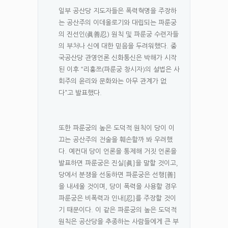
일부 공산당 지도자들은 폭력혁명을 주장하
는 공산주의 이데올로기와 대립되는 파룬궁
의 진선인(眞善忍) 원칙 및 파룬궁 수련자들
의 부처나 신에 대한 믿음을 두려워했다. 중
국공산당 관영언론 신화통신은 박해가 시작
된 이후 “리훙쯔(파룬궁 창시자)의 설법은 사
회주의 윤리와 문화와는 아무 관계가 없
다”고 발표했다.
또한 파룬궁의 높은 도덕적 원칙이 당이 이
끄는 공산주의 전술을 훼손할까 봐 우려했
다. 예컨대 당이 언론을 통제해 거짓 언론을
발표하면 파룬궁은 진실[眞]을 말할 것이고,
당에서 분쟁을 선동하면 파룬궁은 선행[善]
을 내세울 것이며, 당이 폭력을 사용할 경우
파룬궁은 비폭력과 인내[忍]를 주장할 것이
기 때문이다. 이 같은 파룬궁의 높은 도덕적
원칙은 공산당을 추종하는 사람들에게 큰 부