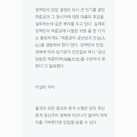
장쩌민의 탄압 결정은 당시 큰 인기를 끌던
파룬궁과 그 창시자에 대한 대중의 호감을
질투하는데 깊은 뿌리를 두고 있다. 실제로
장쩌민이 파룬궁에 나열한 죄명 중 한 가지
는 황당하게도 “파룬궁이 공산당과 인심(人
心)을 쟁탈하려 한다”였다. 장쩌민의 탄압
정책에 따라 당기관지 인민일보 역시 “공산
당원은 파룬따파(法輪大法)를 수련하지 못
한다”고 발표했다.
이념의 차이
중국의 모든 종교와 영적 수행은 당의 무신
론적 공산주의 정책에 어긋나지 않아야 하며
이를 거부한다면 탄압을 받을 수 있다.