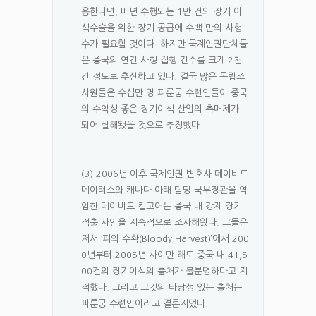
용한다면, 매년 수행되는 1만 건의 장기 이
식수술을 위한 장기 공급에 수백 만의 사형
수가 필요할 것이다. 하지만 국제인권단체들
은 중국의 연간 사형 집행 건수를 크게 2천
건 정도로 추산하고 있다. 결국 많은 독립조
사원들은 수십만 명 파룬궁 수련인들이 중국
의 수익성 좋은 장기이식 산업의 촉매제가
되어 살해됐을 것으로 추정했다.
(3) 2006년 이후 국제인권 변호사 데이비드
메이터스와 캐나다 아태 담당 국무장관을 역
임한 데이비드 킬고어는 중국 내 강제 장기
적출 사안을 지속적으로 조사해왔다. 그들은
저서 ‘피의 수확(Bloody Harvest)’에서 200
0년부터 2005년 사이만 해도 중국 내 41,5
00건의 장기이식의 출처가 불분명하다고 지
적했다. 그리고 그것의 타당성 있는 출처는
파룬궁 수련인이라고 결론지었다.